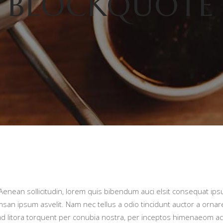
BLOCKQUOTE
 Aenean sollicitudin, lorem quis bibendum auci elsit consequat ipsu
san ipsum asvelit. Nam nec tellus a odio tincidunt auctor a orna
qu ad litora torquent per conubia nostra, per inceptos himenaeom