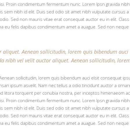
si. Proin condimentum fermentum nunc. Lorem Ipsn gravida nibh vel
s sem nibh id elit. Duis sed odio sit amet nibh vulputate cursus 
odio. Sed non mauris vitae erat consequat auctor eu in elit. Class 
a eu felis dapibus condimentum amet a auague. Sed non neque el
 aliquet. Aenean sollicitudin, lorem quis bibendum auci e
a nibh vel velit auctor aliquet. Aenean sollicitudin, lo
 Aenean sollicitudin, lorem quis bibendum auci elsit consequat ipsu
san ipsum asvelit. Nam nec tellus a odio tincidunt auctor a orna
qu ad litora torquent per conubia nostra, per inceptos himenaeom
si. Proin condimentum fermentum nunc. Lorem Ipsn gravida nibh vel
s sem nibh id elit. Duis sed odio sit amet nibh vulputate cursus 
odio. Sed non mauris vitae erat consequat auctor eu in elit. Class 
a eu felis dapibus condimentum amet a auague. Sed non neque el