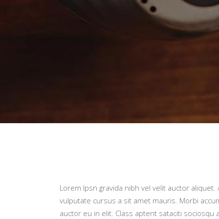
Lorem Ipsn gravida nibh vel velit auctor aliquet.
vulputate cursus a sit amet mauris. Morbi accum
auctor eu in elit. Class aptent sataciti socios