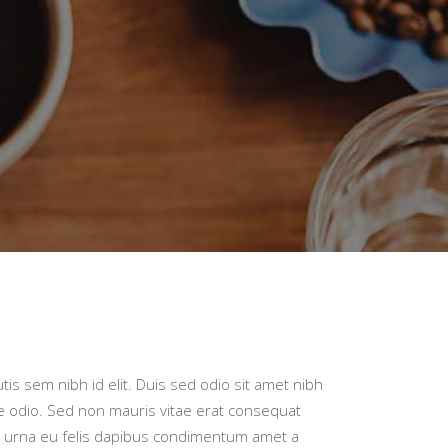
tis sem nibh id elit. Duis sed odio sit amet nibh
re odio. Sed non mauris vitae erat consequat
 ac urna eu felis dapibus condimentum amet a