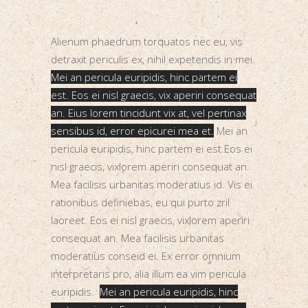
Alienum phaedrum torquatos nec eu, vis
detraxit periculis ex, nihil expetendis in mei.
Mei an pericula euripidis, hinc partem ei
est. Eos ei nisl graecis, vix aperiri consequat
an. Eius lorem tincidunt vix at, vel pertinax
sensibus id, error epicurei mea et.
Mei an
pericula euripidis, hinc partem ei est.Eos ei
nisl graecis, vixlorem aperiri consequat an.
Mea facilisis urbanitas moderatius id. Vis ei
rationibus definiebas, eu qui purto zril
laoreet. Eos ei nisl graecis, vixlorem aperiri
consequat an. Mea facilisis urbanitas
moderatius conseid ei. Ex error omnium
interpretaris pro, alia illum ea vim pericula
euripidis.
Mei an pericula euripidis, hinc