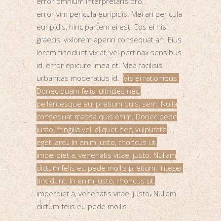
error omnium interpretaris pro,
error vim pericula euripidis. Mei an pericula
euripidis, hinc partem ei est. Eos ei nisl
graecis, vixlorem aperiri consequat an. Eius
lorem tincidunt vix at, vel pertinax sensibus
id, error epicurei mea et. Mea facilisis
urbanitas moderatius id.
Vis ei rationibus.
Donec quam felis, ultricies nec,
pellentesque eu, pretium quis, sem. Nulla
consequat massa quis enim. Donec pede
justo, fringilla vel, aliquet nec, vulputate
eget, arcu In enim justo, rhoncus ut,
imperdiet a, venenatis vitae, justo. Nullam
dictum felis eu pede mollis pretium. Integer
tincidunt. In enim justo, rhoncus ut,
imperdiet a, venenatis vitae, justo. Nullam
dictum felis eu pede mollis