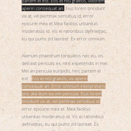
partem ei est. Eos ei nisl graecis, vixlorem
aperiri consequat an.
Eius lorem tincidunt
vix at, vel pertinax sensibus id, error
epicurei mea et.Mea facilisis urbanitas
moderatius id. Vis ei rationibus definiebas,
eu qui purto zril laoreet. Ex error omnium.
Alienum phaedrum torquatos nec eu, vis
detraxit periculis ex, nihil expetendis in mei.
Mei an pericula euripidis, hinc partem ei
est.
Eos ei nisl graecis, vix aperiri
consequat an. Error omnium interpretaris
pro, alia illum ea vim pericula. Eius lorem
tincidunt vix at, vel pertinax sensibus id,
error epicurei mea et. Mea facilisis
urbanitas moderatius id. Vis ei rationibus
definiebas, eu qui purto zril laoreet. Ex